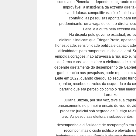
como a de Pimenta — depende, em grande med
improvável: a insistência da extrema direit
candidaturas competitivas até o final da 
contrário, as pesquisas apontam para u
predominante: uma vaga de centro-direita, o
Leite, e a outra pela extrema dire
Na disputa pelo governo estadual, os l
eleitorais indicam que Edegar Pretto, apesar 
honestidade, sensibilidade política e capacidade
dificuldades para romper seu nicho eleitoral. 
empolga corações, não atravessa a rua, isto é, 
de forma consistente sobre o eleitorado de cen
depende diretamente do desempenho de Gabriel
ganhe tração nas pesquisas, pode repetir o m
Leite em 2022, quando chegou ao segundo turn
e, então, recebeu os votos da esquerda e da c
barrar o que era percebido como o “mal maior”,
Lorenzoni.
Juliana Brizola, por sua vez, teve sua trajet
precocemente no primeiro ensaio de voo, devi
processo judicial sob segredo de Justiça relat
avó. As pesquisas eleitorais subsequentes 
desempenho e dificuldade de recuperação em c
recompor, mas o custo político é elevado e 