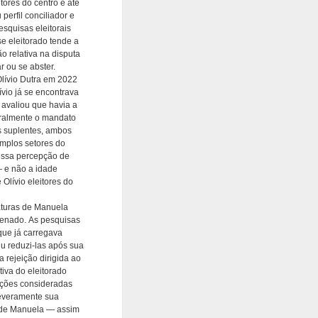
tores do centro e até
 perfil conciliador e
squisas eleitorais
e eleitorado tende a
o relativa na disputa
 ou se abster.
lívio Dutra em 2022
io já se encontrava
 avaliou que havia a
gralmente o mandato
s suplentes, ambos
amplos setores do
 essa percepção de
— e não a idade
Olívio eleitores do
aturas de Manuela
Senado. As pesquisas
que já carregava
u reduzi-las após sua
a rejeição dirigida ao
tiva do eleitorado
ições consideradas
severamente sua
e de Manuela — assim