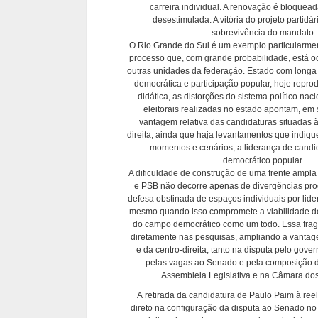
carreira individual. A renovação é bloqueada
desestimulada. A vitória do projeto partidár
sobrevivência do mandato.
O Rio Grande do Sul é um exemplo particularmen
processo que, com grande probabilidade, está 
outras unidades da federação. Estado com longa
democrática e participação popular, hoje repro
didática, as distorções do sistema político nac
eleitorais realizadas no estado apontam, em
vantagem relativa das candidaturas situadas à 
direita, ainda que haja levantamentos que indi
momentos e cenários, a liderança de cand
democrático popular.
A dificuldade de construção de uma frente ampla
e PSB não decorre apenas de divergências pro
defesa obstinada de espaços individuais por lid
mesmo quando isso compromete a viabilidade de 
do campo democrático como um todo. Essa frag
diretamente nas pesquisas, ampliando a vantagem
e da centro-direita, tanto na disputa pelo gove
pelas vagas ao Senado e pela composição 
Assembleia Legislativa e na Câmara do
A retirada da candidatura de Paulo Paim à ree
direto na configuração da disputa ao Senado no