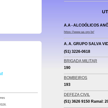
UT
A.A - ALCOÓLICOS A
https://www.aa.org.br/
A. A. GRUPO SALVA VI
(51) 3226-0618
BRIGADA MILITAR
190
M
BOMBEIROS
193
DEFEZA CIVIL
rres
(51) 3626 9150 Ramal: 2
2026.