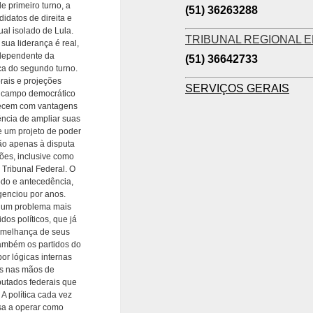
 primeiro turno, a
(51) 36263288
idatos de direita e
al isolado de Lula.
TRIBUNAL REGIONAL E
sua liderança é real,
 dependente da
(51) 36642733
ca do segundo turno.
rais e projeções
SERVIÇOS GERAIS
o campo democrático
parecem com vantagens
ência de ampliar suas
 um projeto de poder
não apenas à disputa
ições, inclusive como
Tribunal Federal. O
odo e antecedência,
genciou por anos.
e um problema mais
dos políticos, que já
semelhança de seus
ambém os partidos do
or lógicas internas
es nas mãos de
utados federais que
 A política cada vez
ssa a operar como