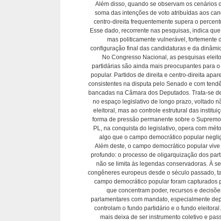
Além disso, quando se observam os cenários de
soma das intenções de voto atribuídas aos cand
centro-direita frequentemente supera o percentu
Esse dado, recorrente nas pesquisas, indica que 
mas politicamente vulnerável, fortemente
configuração final das candidaturas e da dinâmi
No Congresso Nacional, as pesquisas eleito
partidárias são ainda mais preocupantes para 
popular. Partidos de direita e centro-direita a
consistentes na disputa pelo Senado e com tend
bancadas na Câmara dos Deputados. Trata-se de
no espaço legislativo de longo prazo, voltado 
eleitoral, mas ao controle estrutural das institu
forma de pressão permanente sobre o Supremo 
PL, na conquista do legislativo, opera com mét
algo que o campo democrático popular negli
Além deste, o campo democrático popular viv
profundo: o processo de oligarquização dos parti
não se limita às legendas conservadoras. À 
congêneres europeus desde o século passado, t
campo democrático popular foram capturados p
que concentram poder, recursos e decisõ
parlamentares com mandato, especialmente dep
controlam o fundo partidário e o fundo eleitoral.
mais deixa de ser instrumento coletivo e pa