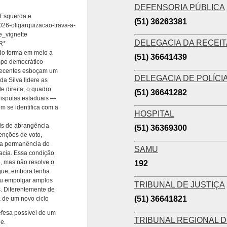
DEFENSORIA PÚBLICA
 Esquerda e
(51) 36263381
-2026-oligarquizacao-trava-a-
e_vignette
DELEGACIA DA RECEI
R*
ndo forma em meio a
(51) 36641439
mpo democrático
 recentes esboçam um
DELEGACIA DE POLÍCIA
a Silva lidere as
e direita, o quadro
(51) 36641282
disputas estaduais —
 se identifica com a
HOSPITAL
ais de abrangência
(51) 36369300
enções de voto,
ela permanência do
SAMU
cia. Essa condição
, mas não resolve o
192
que, embora tenha
iu empolgar amplos
TRIBUNAL DE JUSTIÇA
. Diferentemente de
(51) 36641821
 de um novo ciclo
efesa possível de um
TRIBUNAL REGIONAL D
e.