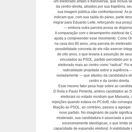
um eleitorado amplo e transversal, que incluía se
da centro-direita, atraídos por sua trajetória, seu
sua imagem pública não confrontacional. As pe
indicam que, com sua saída do páreo, parte dess
migrar para Eduardo Leite, reforçando sua posiçã
— embora outra parcela possa se dispersar
A comparação com o desempenho eleitoral de O
ajuda a compreender esse movimento. Como Olív
na casa dos 80 anos, uma parcela do eleitorado
possibilidade concreta de ele não exercer inte
de oito anos, o que levaria à assunção de seu
vinculados ao PSOL, partido percebido por 
eleitorado mais ao centro como “radical”. Foi
radicalidade projetada sobre a suplência 
isoladamente — que afastou da candidatura de 
centro e da centro-direita.
Esse mesmo fator pesa hoje sobre as candid
D’Ávila e Paulo Pimenta, ambos candidatos ao 
eleitorais no estado mostram que Manuela, 
rejeições quando estava no PCdoB, não consegui
filiação ao PSOL; ao contrário, passou a agregar 
novo partido. No imaginário de parte significa
moderado, sua candidatura é associada a pos
excessivamente ideológicas, o que limita 
capacidade de expansão eleitoral. A viabilidad