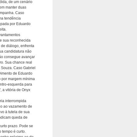
ida, de um cenário
a em manter duas
campanha. Caso
ma tendência
cupada por Eduardo
ita.
evantamentos
de sua reconhecida
 de diálogo, enfrenta
Sua candidatura não
não consegue avançar
tro. Sua chance real
 Souza. Caso Gabriel
ovimento de Eduardo
o por margem mínima
entro-esquerda para
 a vitória de Onyx
ória interrompida
do ao vazamento de
ivo à tutela de sua
indicam queda de
urto prazo. Pode se
o tempo é curto.