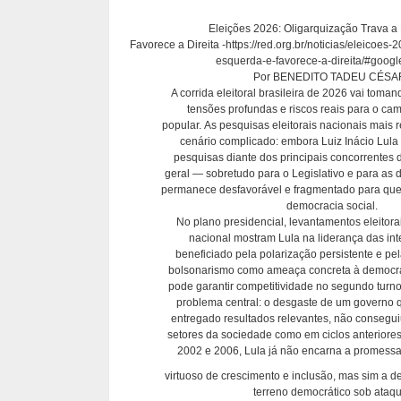
Eleições 2026: Oligarquização Trava a
Favorece a Direita -https://red.org.br/noticias/eleicoes
esquerda-e-favorece-a-direita/#googl
Por BENEDITO TADEU CÉSA
A corrida eleitoral brasileira de 2026 vai toma
tensões profundas e riscos reais para o ca
popular. As pesquisas eleitorais nacionais mais
cenário complicado: embora Luiz Inácio Lula d
pesquisas diante dos principais concorrentes d
geral — sobretudo para o Legislativo e para as 
permanece desfavorável e fragmentado para quem
democracia social.
No plano presidencial, levantamentos eleitor
nacional mostram Lula na liderança das int
beneficiado pela polarização persistente e p
bolsonarismo como ameaça concreta à democra
pode garantir competitividade no segundo turno
problema central: o desgaste de um governo 
entregado resultados relevantes, não consegu
setores da sociedade como em ciclos anteriores
2002 e 2006, Lula já não encarna a promessa
virtuoso de crescimento e inclusão, mas sim a d
terreno democrático sob ataqu