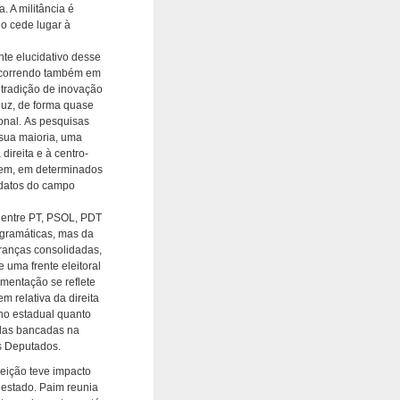
. A militância é
io cede lugar à
te elucidativo desse
ocorrendo também em
 tradição de inovação
duz, de forma quase
ional. As pesquisas
 sua maioria, uma
direita e à centro-
quem, em determinados
idatos do campo
 entre PT, PSOL, PDT
gramáticas, mas da
eranças consolidadas,
uma frente eleitoral
mentação se reflete
 relativa da direita
rno estadual quanto
das bancadas na
s Deputados.
leição teve impacto
 estado. Paim reunia