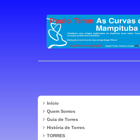
Início
Quem Somos
Guia de Torres
História de Torres
TORRES